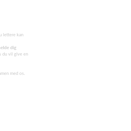
u lettere kan
melde dig
 du vil give en
ammen med os.