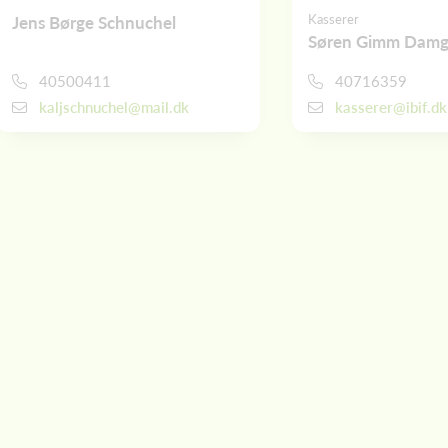
Kasserer
Jens Børge Schnuchel
Søren Gimm Damg
40500411
40716359
kaljschnuchel@mail.dk
kasserer@ibif.dk