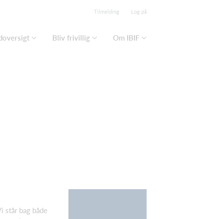
Tilmelding
Log på
doversigt
Bliv frivillig
Om IBIF
Vi står bag både