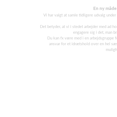
En ny måde a
Vi har valgt at samle tidligere udvalg unde
Det betyder, at vi i stedet arbejder med ad h
engagere sig i det, man br
Du kan fx være med i en arbejdsgruppe for
ansvar for et idrætshold over en hel sæs
muligh