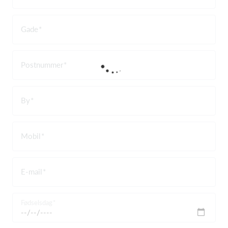
Gade
Postnummer
By
Mobil
E-mail
Fødselsdag