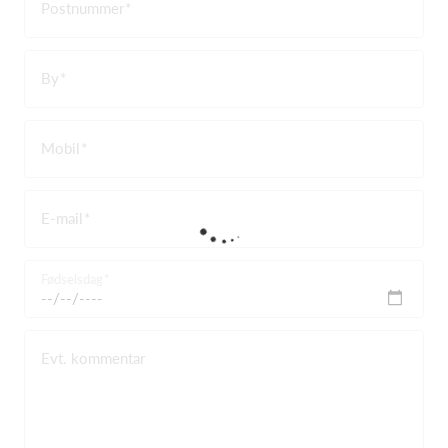
Postnummer
By
Mobil
E-mail
Fødselsdag
Evt. kommentar