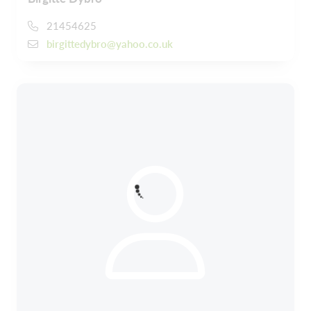
21454625
birgittedybro@yahoo.co.uk