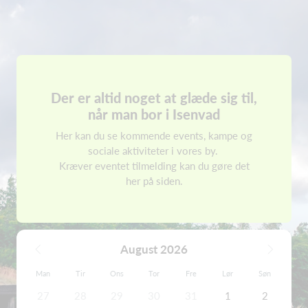
Der er altid noget at glæde sig til,
når man bor i Isenvad
Her kan du se kommende events, kampe og
sociale aktiviteter i vores by.
Kræver eventet tilmelding kan du gøre det
her på siden.
August 2026
Man
Tir
Ons
Tor
Fre
Lør
Søn
27
28
29
30
31
1
2