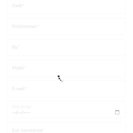
Gade
Postnummer
By
Mobil
E-mail
Fødselsdag
Evt. kommentar